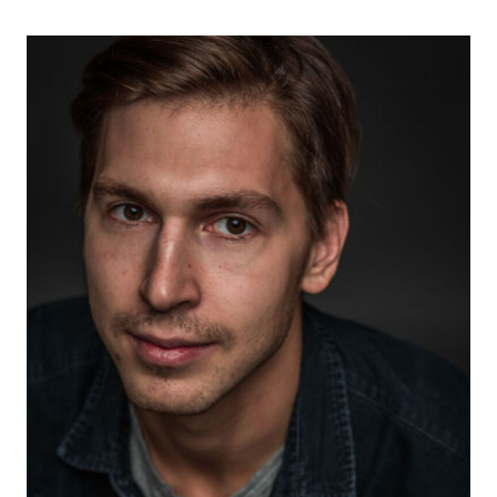
2025
"Финал" (в производстве) - реж. Владимир
Пресняков, Олег Пресняков
2023
«Кстати, о бабочках» - Тема Маслов, реж. Андрей
Селиванов
2022
«Конец света» - Славик, реж. Александр Незлобин
2022
«Хочу замуж» - эпизод, реж. Софья Карпунина
2022
«Дылды 3» - Алёша, реж. Фёдор Стуков
2021
"Подражатель" - Капустин, реж. Сергей Комаров
2021
"Идеальный брат" - главная роль, реж. Ратмир
Лутфуллин
2021
"Дылды 2" - Алеша, реж. Фёдор Стуков
2019
"Последствия" - Антон, реж. Александр Котт
2019
"Дылды" - Алеша, вторая главная роль, реж. Сергей
Сенцов
2019
"Нуреев. Белый ворон | The White Crow"
(Великобритания, Франция) - Леонид, реж. Рэйф
Файнс