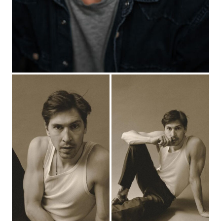
2018
"Домашний арест" - Костик/Константин, реж. Пётр
Буслов
2018
"Вне игры" - Пётр, реж. Виктор Шамиров и др.
2017 -
"Высокие ставки. Реванш" - Разгулов, реж.
2018
Максим Бриус
2014 - 2015
"Чужое гнездо" - Леонид, реж. Денис Карро
2014
"Человек" (короткометражный) - главная роль, реж.
Никита Янушпольский
2014
"Невский" - грузчик, реж. Андрей Коршунов и др.
2014
"Иные" - Виктор, реж. Александр Якимчук
2013
"ППС - 2" - Веник, реж. Виктор Татарский, Леонид
Пляскин и др.