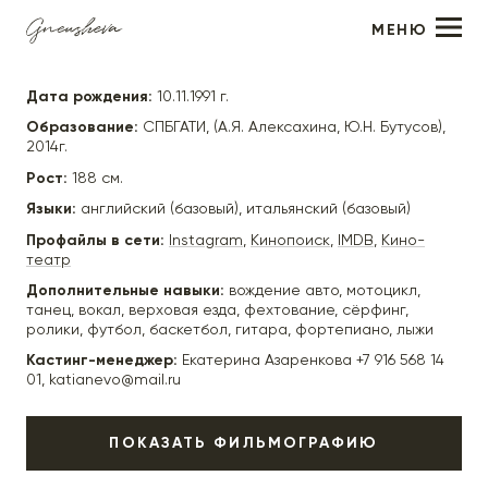
МЕНЮ
Дмитрий Караневский
Дата рождения:
10.11.1991 г.
Образование:
СПБГАТИ, (А.Я. Алексахина, Ю.Н. Бутусов),
2014г.
Рост:
188 см.
Языки:
английский (базовый), итальянский (базовый)
Профайлы в сети:
Instagram
,
Кинопоиск
,
IMDB
,
Кино-
театр
Дополнительные навыки:
вождение авто, мотоцикл,
танец, вокал, верховая езда, фехтование, сёрфинг,
ролики, футбол, баскетбол, гитара, фортепиано, лыжи
Кастинг-менеджер:
Екатерина Азаренкова +7 916 568 14
01, katianevo@mail.ru
ПОКАЗАТЬ ФИЛЬМОГРАФИЮ