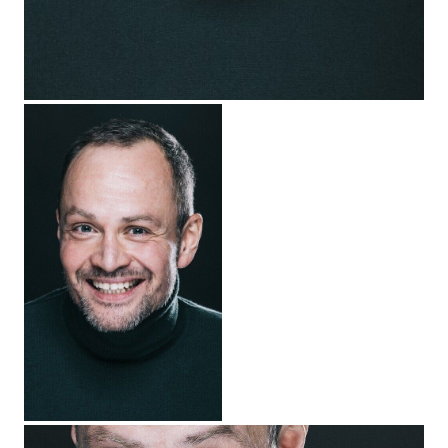
2023
"Я — медведь" - охотник, реж. Кирилл Кемниц
2023
"Я.Бротский" (короткометражный) - главная роль,
реж. Аша Шовган
2023
"Трепачи" - Сальников, реж. Симон Багдасарян
2023
"Сумрак" - главная роль, реж. Ольга Кандидатова
2023
"Спасти единственного сына" - Анзур, реж. Николай
Хомерики
2022
"Отчаянная" - реж. Анна Зайцева
2022
"Лимитчицы" - реж. Ольга Доброва-Куликова
2023
«Колотушка» - реж. Миша Маралес
2023
«Кино про бандитов» - главная роль, реж. Сергей
Малюгов
2023
«Всё как у людей 2» - Макс Парфёнов, реж. Кирилл
Седухин
2022
"Сердце Пармы" - реж. Антон Мегердичев
2022
"Наследие" - Рябов, реж. Алексей Голубев