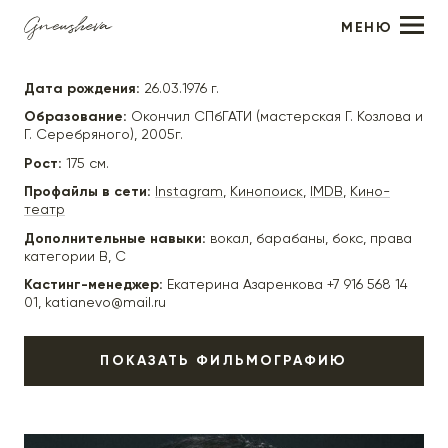
МЕНЮ
Михаил Евланов
Дата рождения:
26.03.1976 г.
Образование:
Окончил СПбГАТИ (мастерская Г. Козлова и
Г. Серебряного), 2005г.
Рост:
175 см.
Профайлы в сети:
Instagram
,
Кинопоиск
,
IMDB
,
Кино-
театр
Дополнительные навыки:
вокал, барабаны, бокс, права
категории В, С
Кастинг-менеджер:
Екатерина Азаренкова +7 916 568 14
01, katianevo@mail.ru
ПОКАЗАТЬ ФИЛЬМОГРАФИЮ
2025
"Спросите медсестру 2" (в производстве) - Максим,
реж. Ольга Кандидатова