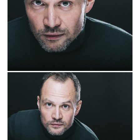
2022
"Зверобой" - реж. Анар Аббасов
2022
"Ворона. Тень справедливости" - реж. Алена
Михайлова
2022
"Мамкина звёздочка" - главная роль, реж.
Александр Балахонов
2021
"Седьмая симфония" - Виктор Грибовский, реж.
Александр Котт
2021
"Майор Гром: Чумной доктор" - Евгений Стрелков,
реж. Олег Трофим
2020
"Крысолов" - главная роль, реж. Александр
Сальников
2019
"Деньги не пахнут | Kaviar" (Австрия) - главная роль,
реж. Елена Тихонова
2019
"Тобол" - Ерофей, реж. Игорь Зайцев
2018
"Семь пар нечистых" - Губин, реж. Кирилл Белевич,
Юрий Ильин