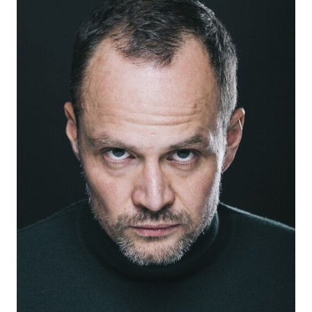
2025
"Мой друг Котопушкин" (в производстве) - куратор,
реж. Алёна Михайлова
2025
"Мастодонт-2" (в производстве) - реж. Станислав
Довжик
2025
"Кулачный" (в производстве) - реж. Константин
Смирнов
2025
"Исполняющий обязанности" (в производстве) -
главная роль, реж. Михаил Малинин
2025
"Зверобой-2" (в производстве) - Чиграш, реж.
Станислав Титаренко
2025
"Грачи" (в производстве) - реж. Илья Максимов
2025
"Мама" - реж. Дмитрий Ендальцев
2024
"Уроки китайского" - реж. Иван Макаревич
2024
"Наследство" - Главный, реж. Аня Мирохина,
Дмитрий Меняйло
2024
"Горький 53" - Горелик, реж. Сергей Коротаев
2024
"Самогон" - главная роль, реж. Сергей Малюгов