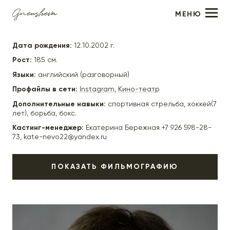
МЕНЮ
Михаил Пореченков
Дата рождения:
12.10.2002 г.
Рост:
185 см.
Языки:
английский (разговорный)
Профайлы в сети:
Instagram
,
Кино-театр
Дополнительные навыки:
спортивная стрельба, хоккей(7
лет), борьба, бокс.
Кастинг-менеджер:
Екатерина Бережная +7 926 598-28-
73, kate-nevo22@yandex.ru
ПОКАЗАТЬ ФИЛЬМОГРАФИЮ
2025
"Загляни ему в голову-2" - Дима, реж. Валерия
Ивановская