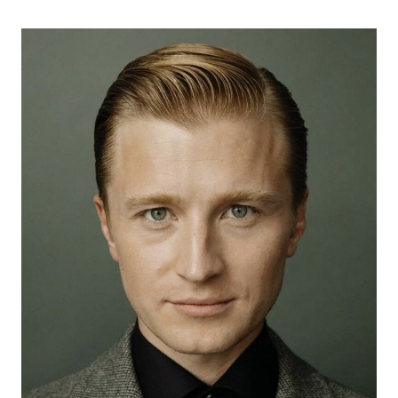
2025
"Циники" (в производстве) - реж. Ирина Бас
2025
"Ялта" (в производстве) - главная роль, реж.
Дмитрий Константинов
2025
"Константинополь" (в производстве) - главная роль,
реж. Сергей Чекалов
2025
"Интересное положение" (в производстве) - главная
роль, реж. Гога Мамаджанян
2025
"Жуки-4" (в производстве) - главная роль, реж.
Максим Пешков
2024
"Кукольный дом" - реж. Ольга Беляева
2024
"Развод по расчёту" - Андрей, реж. Александр
Назаров
2024
"Игры" - Тимошкин, реж. Евгений Стычкин
2024
"Бывший в помощь" - главная роль, реж. Георгий
Малков, Максим Максимов
2024
"Повышая градус" - директор спиртзавода, реж.
Георгий Малков, Максим Максимов
2023