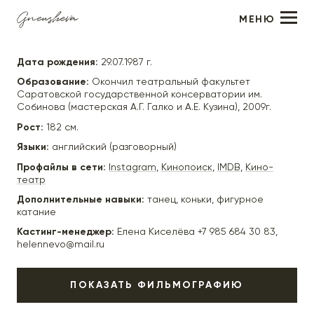
МЕНЮ
Вячеслав Чепурченко
Дата рождения:
29.07.1987 г.
Образование:
Окончил театральный факультет
Саратовской государственной консерватории им.
Собинова (мастерская А.Г. Галко и А.Е. Кузина), 2009г.
Рост:
182 см.
Языки:
английский (разговорный)
Профайлы в сети:
Instagram
,
Кинопоиск
,
IMDB
,
Кино-
театр
Дополнительные навыки:
танец, коньки, фигурное
катание
Кастинг-менеджер:
Елена Киселёва +7 985 684 30 83,
helennevo@mail.ru
ПОКАЗАТЬ ФИЛЬМОГРАФИЮ