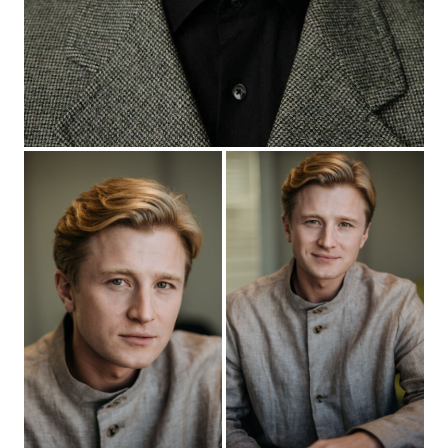
"Секс. До и после" - реж. Дарья Мороз
2023
"Жуки-3" - главная роль, реж. Максим Пешков
2023
«Время надежды» - Игорь, реж. Евгений Баранов
2023
"Трейдер" - Пётр, реж. Энтони Уоллер
2022
«Омут» - Сергей, реж. Денис Крючков
2022
"Вместе веселее" - Роман, реж. Анастасия
Васильева
2021
"Учёности плоды" - сын Марии Шиллер, реж. Игорь
Угольников
2021
"Призрак" - Федоров, реж. Анарио Мамедов
2021
"Ищейка-6" - Антон Злой, реж. Андрей Головков
2021
"Жуки-2"- главная роль, реж. Константин Колесов
2020
"Чума!" - главная роль, реж. Байбулат Батуллин
2020
"Пересуд" - главная роль, реж. Александр
Франскевич-Лайе
2019
"Сколько живёт любовь" - главная роль, реж. Денис