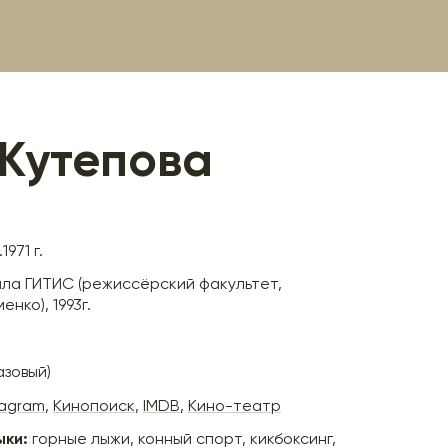
 Кутепова
1971 г.
ла ГИТИС (режиссёрский факультет,
нко), 1993г.
азовый)
tagram
,
Кинопоиск
,
IMDB
,
Кино-театр
ыки:
горные лыжи, конный спорт, кикбоксинг,