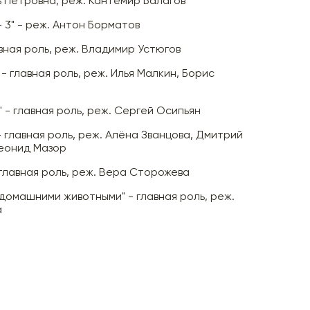
ь Петровна, реж. Кантемир Балагов
 3" - реж. Антон Борматов
авная роль, реж. Владимир Устюгов
 - главная роль, реж. Илья Малкин, Борис
 - главная роль, реж. Сергей Осипьян
 главная роль, реж. Алёна Званцова, Дмитрий
еонид Мазор
 главная роль, реж. Вера Сторожева
домашними животными" - главная роль, реж.
а