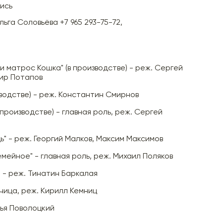
ись
льга Соловьёва +7 965 293-75-72,
 и матрос Кошка" (в производстве) - реж. Сергей
ир Потапов
зводстве) - реж. Константин Смирнов
в производстве) - главная роль, реж. Сергей
ь" - реж. Георгий Малков, Максим Максимов
мейное" - главная роль, реж. Михаил Поляков
" - реж. Тинатин Баркалая
зчица, реж. Кирилл Кемниц
лья Поволоцкий