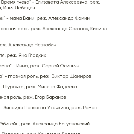
 Время гнева" - Елизавета Алексеевна, реж.
, Илья Лебедев
к" - мама Вани, реж. Александр Фомин
 главная роль, реж. Александр Созонов, Кирилл
реж. Александр Незлобин
ля, реж. Яна Гладких
мца" - Инна, реж. Сергей Осипьян
" - главная роль, реж. Виктор Шамиров
 - Шурочка, реж. Милена Фадеева
вная роль, реж. Егор Баранов
 - Зинаида Павловна Уточкина, реж. Роман
 Эбигейл, реж. Александр Богуславский