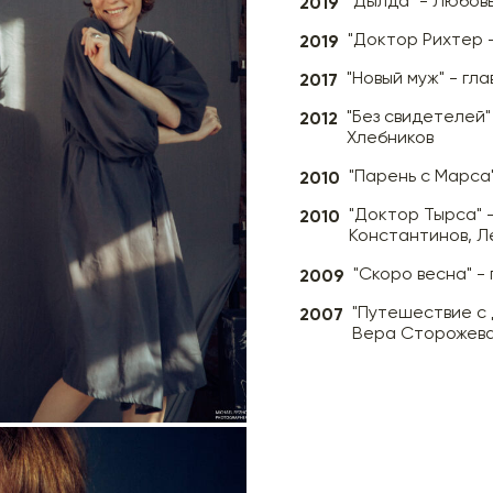
2019
"Дылда" - Любов
2019
"Доктор Рихтер -
2017
"Новый муж" - гл
2012
"Без свидетелей"
Хлебников
2010
"Парень с Марса"
2010
"Доктор Тырса" -
Константинов, Л
2009
"Скоро весна" -
2007
"Путешествие с 
Вера Сторожев