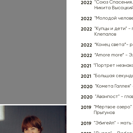
2022
"Союз Спасения.
Никита Высоцкий
2022
"Молодой челове
2022
"Купцы и дети" -
Клепалов
2022
“Конец света”- 
2022
“Amore more” - Э
2021
"Портрет незнако
2021
"Большая секунда
2020
"Комета Галлея"
2020
"Аванпост" - гла
2019
"Мёртвое озеро"
Прыгунов
2019
"Эбигейл" - мать