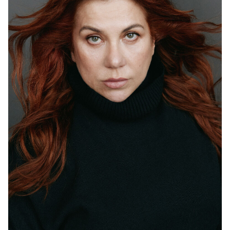
2022
"Галустян+" - реж. Роман Новиков, Евгений Абызов,
+
Игорь Шайда
2023
"Иван Васильевич меняет все" - Зина, реж. Миша
+
Семичев, Роман Ким
2023
"Мендельсон" - Люба, реж. Гарик Петросян
+
2023
"Иван Семёнов: Большой поход" - Шаман, реж.
+
Антон Богданов
2023
"На рубле без рубля" - мать Лики, реж. Айсурат
+
Шаманова
2023
"Конец славы" - реж. Марюс Вайсберг
+
2023
"Кафе Куба" - Тамара (главная роль), реж. Жанна
+
Кадникова
2024
"Руская дорога" - реж. Игорь Шайда, Анатолий
+
Переверзев
2024
"Шаман" - Люба, реж. Михаил Мерзликин
+
2024
"Экстрим" - Фадеева, реж. Андрей Берченко
+