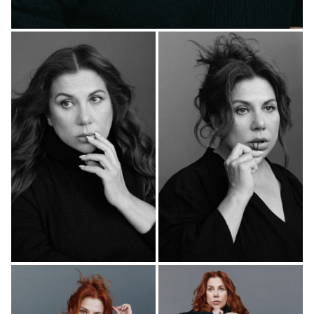
2025
"Универ. Молодые" - Тамара Михайловна, реж.
+
Михаил Шулаев
2025
"Отдохнуть по-людски" - Ира, реж. Андрей
+
Никифоров
2025
"Гуляй, шальная" (в производстве) - Елизавета
Петровна Кивер (главная роль), реж. Руслан
Данилевич
2025
"Чёрная бухгалтерия" (в производстве) - реж.
+
Руслан Данилевич
2025
"Равиоли Оли" (в производстве) - реж. Андрей
+
Никифоров
2025
"Хрущёвский синдром: пора взрослеть" (в
+
производстве) - главная роль, реж. Ника Яковлева
2025
"Простоквашино" (в производстве) - реж. Сарик
+
Андреасян