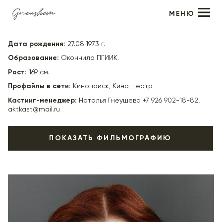
МЕНЮ
Марина Федункив
Дата рождения:
27.08.1973 г.
Образование:
Окончила ПГИИК.
Рост:
169 см.
Профайлы в сети:
Кинопоиск
,
Кино-театр
Кастинг-менеджер:
Наталья Гнеушева +7 926 902-18-82,
aktkast@mail.ru
ПОКАЗАТЬ ФИЛЬМОГРАФИЮ
2021
"Музыкальная интуиция" - реж. Анатолий
+
Шпульников
2021
"Прабабушка легкого поведения. Начало" - реж.
+
Марюс Вайсберг
2022
"СамоИрония судьбы" - соседка, реж. Миша
+
Семичев, Роман Ким