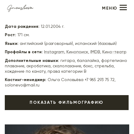
МЕНЮ
Мария Лукьянова
Дата рождения:
12.01.2004 г.
Рост:
171 см.
Языки:
английский (разговорный), испанский (базовый)
Профайлы в сети:
Instagram
,
Кинопоиск
,
IMDB
,
Кино-театр
Дополнительные навыки:
гитара, балалайка, фортепиано
плавание, акробатика, скалолазание, бокс, стрельба,
хождение по канату, права категории В
Кастинг-менеджер:
Ольга Соловьёва +7 965 293 75 72,
solonevo@mail.ru
ПОКАЗАТЬ ФИЛЬМОГРАФИЮ
2025
"Дыши" (в производстве) - Лида, реж. Анна Кузнецова
2024
"Особенности национальной больницы" (в
производстве) - девица без имени, реж. Станислав