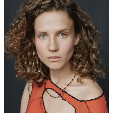
Светлов
2024
"Неверные" - бармен, реж. Алексей Кузьмин-Тарасов
2024
"Выжившие. Допрос" - Даша, реж. Павел Тимофеев
2023
"Блажь" - главная роль, реж. Илья Поволоцкий
2022
"Ауто" (короткометражный) - главная роль, реж.
Анастасия Моцная
2021
"Регби" - Аня, реж. Аня Мирохина, Илья Куликов
2021
"Выжившие: Подростки" - главная роль, реж. Павел
Тимофеев
2021
"База. Эхо. Приём" - Нора, реж. Ростислав Смирнягин