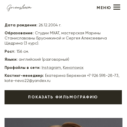
МЕНЮ
Мария Пореченкова
Дата рождения:
26.12.2004 г.
Образование:
Студии МХАТ, мастерская Марины
Станиславовны Брусникиной и Сергея Алексеевича
Щедрина (3 курс).
Рост:
156 см.
Языки:
английский (разговорный)
Профайлы в сети:
Instagram
,
Кинопоиск
Кастинг-менеджер:
Екатерина Бережная +7 926 598-28-73,
kate-nevo22@yandex.ru
ПОКАЗАТЬ ФИЛЬМОГРАФИЮ
2025
"Вверх за мечтой" - Света, реж. Ксения Дмитриева
+
2026
"Чат" (в производстве) - реж. Евгения Абдель-
+