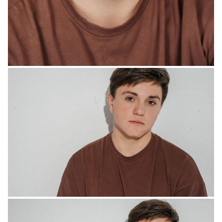
2022
"Доктор Краснов" - пациент, реж. Алёна Райнер
2022
"Агентство" - студент, реж. Антон Меньшиков
2022
"Фишер" - пионер на поисках, реж. Сергей Тарамаев
2022
"Вызов" - велосипедист, реж. Клим Шопена
2022
"Патриот 3" - официант, реж. Николай Бурлак
2022
"Влад A4" - Малой (Youtube)
2021
"КВН высшая лига" - беквокалист, лягушёнок, реж.
Светлана Маслякова
2021
"Суперлига" - ниндзя, ниндзя акробат, военный Южной
Кореи, реж. Александр Болтенко