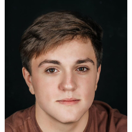
2023
"Склифосовский 10" - ученик на теплоходе, реж.
Юлия Краснова
2022
"Стрим" - школьник, реж. Рустам Ильясов
2022
"Друг на час" - Вася, реж. Александр Бойков
2022
"Любовь Советского Союза" (в производстве) -
комсомолец, реж. Дмитрий Иосифов
2022
"Страсти по матвею" - одногруппник, реж. Сергей
Ильин
2022
"Училки в законе 3" - школьник в учительской, реж.
Константин Колёсов
2022
"Толкователь снов" - гопник, реж. Влад Николаев
2022
"Любовная магия 2" - выпускник, реж. Каролина
Курбинская
2022
"Блондинка и брюнетка" - бармен, реж. Олег Галин
2022
"Следствие вели" - полицейский, реж. Игорь Холодков
2022
"Девушки с Макаровым 2"- школьник, реж. Константин
Смирнов