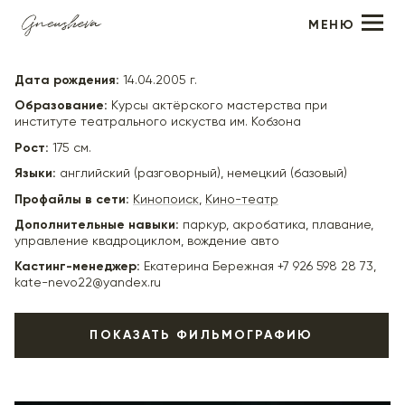
МЕНЮ
Александр Тарасов
Дата рождения:
14.04.2005 г.
Образование:
Курсы актёрского мастерства при
институте театрального искуства им. Кобзона
Рост:
175 см.
Языки:
английский (разговорный), немецкий (базовый)
Профайлы в сети:
Кинопоиск
,
Кино-театр
Дополнительные навыки:
паркур, акробатика, плавание,
управление квадроциклом, вождение авто
Кастинг-менеджер:
Екатерина Бережная +7 926 598 28 73,
kate-nevo22@yandex.ru
ПОКАЗАТЬ ФИЛЬМОГРАФИЮ
2023
«Баба Мороз» - Игорь, реж. Андрей Богатырев