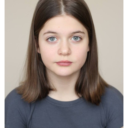
Бурлов
2022
"Аврора" - Никонова в детстве, реж. Роман Волобуев
2019
"Элефант" - Матильда, реж. Алексей Красовский