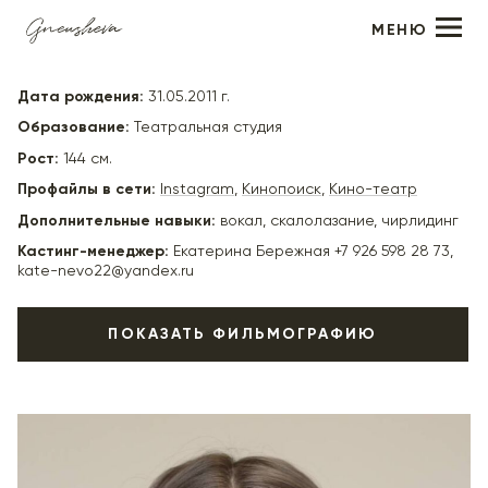
МЕНЮ
Алиса Мынай
Дата рождения:
31.05.2011 г.
Образование:
Театральная студия
Рост:
144 см.
Профайлы в сети:
Instagram
,
Кинопоиск
,
Кино-театр
Дополнительные навыки:
вокал, скалолазание, чирлидинг
Кастинг-менеджер:
Екатерина Бережная +7 926 598 28 73,
kate-nevo22@yandex.ru
ПОКАЗАТЬ ФИЛЬМОГРАФИЮ
2023
"Судьи и судьбы" (в производстве) - Тося, реж. Ольга
Кандидатова
2023
"Чебурашка" - Таня в детстве, реж. Дмитрий Дьяченко
2022
"Варяг" - Елена, реж. Александр Якимчук, Игорь