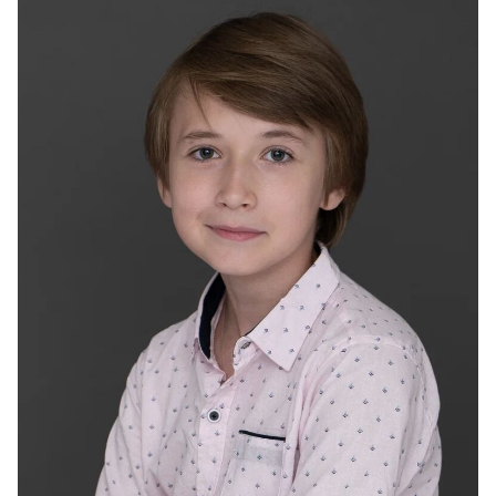
2024
«Лиса» - Олег, реж. Мурад Алиев, Ольга Новикова
2023
«Хитровка. Сердца четырёх» - сын барина, реж.
Карен Шахназаров
2023
«Порочная связь» - Максим, реж. Дмитрий Пантелеев
2023
«Сказочный сон» - Данилка, реж. Евгений Татаров
2022
"Южный циклон" - Родион, реж. Сергей Кешишев
2022
"ПМЖейсон" - Виталик, реж. Виктор Салимьянов