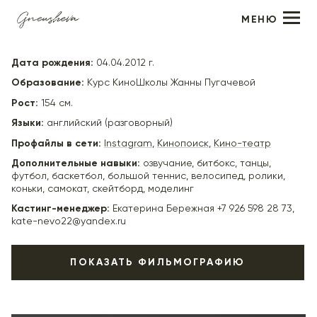
МЕНЮ
Даниэль Миньков
Дата рождения:
04.04.2012 г.
Образование:
Курс КиноШколы Жанны Пугачевой
Рост:
154 см.
Языки:
английский (разговорный)
Профайлы в сети:
Instagram
,
Кинопоиск
,
Кино-театр
Дополнительные навыки:
озвучание, битбокс, танцы,
футбол, баскетбол, большой теннис, велосипед, ролики,
коньки, самокат, скейтборд, моделинг
Кастинг-менеджер:
Екатерина Бережная +7 926 598 28 73,
kate-nevo22@yandex.ru
ПОКАЗАТЬ ФИЛЬМОГРАФИЮ
2025
«По законам военного времени-8» (в производстве) -
Васька, реж. Алексей Карелин