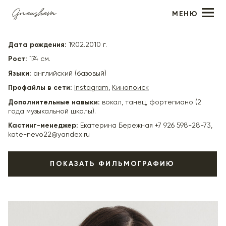
МЕНЮ
Ксения Пашкова
Дата рождения:
19.02.2010 г.
Рост:
174 см.
Языки:
английский (базовый)
Профайлы в сети:
Instagram
,
Кинопоиск
Дополнительные навыки:
вокал, танец, фортепиано (2
года музыкальной школы).
Кастинг-менеджер:
Екатерина Бережная +7 926 598-28-73,
kate-nevo22@yandex.ru
ПОКАЗАТЬ ФИЛЬМОГРАФИЮ
2022
"ПЛАСТ" - Вика(второй план), реж. Станислав
Сапачёв
2025
"Министерство всего хорошего" - сотрудник МВХ,
реж. Александр Фомин