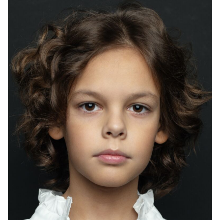
2025
«История большой страны» - Миша, реж. Екатерина
Николаева
2024
«Бортовой журнал» (к/м) - главный герой в дестве,
реж. Анна Жукова
2024
«ЖЫЫЫЗНЬ» - главарь детей, реж. Александр Бойков,
Эмиль Никогосян
2023
«Не скажу» - певец, реж. Петр Яковлев