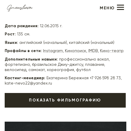
МЕНЮ
Лев Соловьёв-Шакуров
Дата рождения:
12.06.2015 г.
Рост:
135 см.
Языки:
английский (начальный), китайский (начальный)
Профайлы в сети:
Instagram
,
Кинопоиск
,
IMDB
,
Кино-театр
Дополнительные навыки:
профессионально вокал,
фортепиано, бразильское Джиу-джитсу, плавание,
велосипед, самокат, хореография, футбол
Кастинг-менеджер:
Екатерина Бережная +7 926 598 28 73,
kate-nevo22@yandex.ru
ПОКАЗАТЬ ФИЛЬМОГРАФИЮ
2025
«Приговор» (в производстве) - главная детская роль,
реж. Денис Карышев
2025
«День отца» (к/м) - певец, реж. Константин Черепков