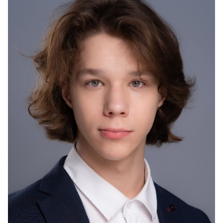
2026
«За закрытой дверью» - Игорь (главная роль), реж.
Сергей Миляховский
2026
«В поисках Веры» - Егор, реж. Александр Высоковский
2026
«Не моя жизнь» - Денис (главная роль), реж. Сергей
Миляховский
2025
«Ртуть» - Дима в юности, реж. Александр Ершов
2025
«Самая долгая мечта» - юный Богуславский, реж.
Андрей Зенин
2025
«Аппетит приходит во время любви» - Паша, реж.
Евгений Татаров
2025
«Буровая» - подросток, реж. Андрей Прошкин
2024
«Магазинчик на колесах 2» - Боря, реж. Сергей
Борчуков
2024
"Самый долгий день жизни" - Ваня, реж. Вис Виталис
2024
"Истории большой страны" - реж. Алена Корчагина
2024
"Трудная" - друг Паши, реж. Оксана Барковская
2024
«Смотри на меня» - Косой, реж. Владимир