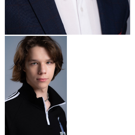
Грамматиков
2023
«ШКЛТ 2 сезон» - главная детская роль, реж. Алексей
Кокорин
2023
«Треугольник» - Юрка, реж. Дарья Левчик
2023
«Скорая помощь 7» - Дима, реж. Богдан Дробязко
2023
«Мой учитель» (короткометражный) - Жаров, реж.
Антонина Абрамова
2023
«Мокрые майки» - правнук, реж. Сарик Андреасян
2023
«Один-ноль» (короткометражный) - главная детская
роль, реж. Ленар Марданов
2023
"Пищеблок 2" - подросток, реж. Эдуард Бордуков
2023
"Наследство" - реж. Александр Коваленко, Галина
Шиян
2023
"Вика-ураган" - Перхоть, реж. Александр Покрышкин
2022
"Фишер" - Лёша, реж. Сергей Тарамаев, Любовь
Львова
2022
"ШКЛТ" - главная роль, реж. Анатолий Бурносов