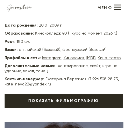
МЕНЮ
Олег Миляховский
Дата рождения:
20.01.2009 г.
Образование:
Киноколледж 40 (1 курс на момент 2026 г.)
Рост:
180 см.
Языки:
английский (базовый), французский (базовый)
Профайлы в сети:
Instagram
,
Кинопоиск
,
IMDB
,
Кино-театр
Дополнительные навыки:
жонглирование, скейт, игра на
ударных, вокал, танец
Кастинг-менеджер:
Екатерина Бережная +7 926 598 28 73,
kate-nevo22@yandex.ru
ПОКАЗАТЬ ФИЛЬМОГРАФИЮ
2026
«Твое сердце будет разбито» - реж. Михайил
Вайнберг