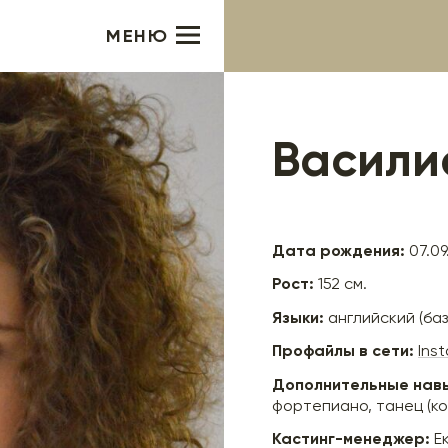
МЕНЮ
Васили
Дата рождения:
07.09.
Рост:
152 см.
Языки:
английский (баз
Профайлы в сети:
Ins
Дополнительные нав
фортепиано, танец (к
Кастинг-менеджер:
Е