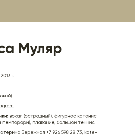
са Муляр
2013 г.
овый)
tagram
ыки:
вокал (эстрадный), фигурное катание,
онтемпорари), плавание, большой теннис
катерина Бережная +7 926 598 28 73, kate-