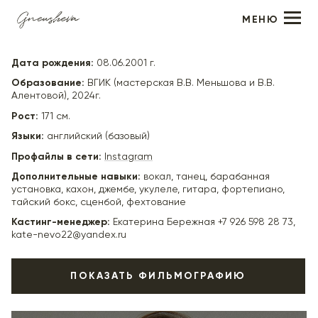
МЕНЮ
Любовь Никулица
Дата рождения:
08.06.2001 г.
Образование:
ВГИК (мастерская В.В. Меньшова и В.В.
Алентовой), 2024г.
Рост:
171 см.
Языки:
английский (базовый)
Профайлы в сети:
Instagram
Дополнительные навыки:
вокал, танец, барабанная
установка, кахон, джембе, укулеле, гитара, фортепиано,
тайский бокс, сценбой, фехтование
Кастинг-менеджер:
Екатерина Бережная +7 926 598 28 73,
kate-nevo22@yandex.ru
ПОКАЗАТЬ ФИЛЬМОГРАФИЮ