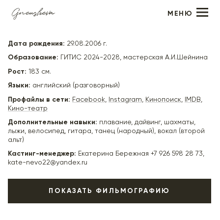
МЕНЮ
Павел Устинов
Дата рождения:
29.08.2006 г.
Образование:
ГИТИС 2024-2028, мастерская А.И.Шейнина
Рост:
183 см.
Языки:
английский (разговорный)
Профайлы в сети:
Facebook
,
Instagram
,
Кинопоиск
,
IMDB
,
Кино-театр
Дополнительные навыки:
плавание, дайвинг, шахматы,
лыжи, велосипед, гитара, танец (народный), вокал (второй
альт)
Кастинг-менеджер:
Екатерина Бережная +7 926 598 28 73,
kate-nevo22@yandex.ru
ПОКАЗАТЬ ФИЛЬМОГРАФИЮ
2026
"Вегетация" (в производстве) - парень, реж. Максим