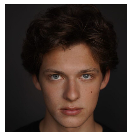
Свешников
2025
"Багровый туман" (в производстве) - Петя Криницин,
реж. Валентина Власова
2023
"Баба Мороз и тайна Нового года" - Олег, реж.
Андрей Богатырев
2022
"Метод 2" - жертва, реж. Александр Войтинский
2019
"Мухтар. Новый след" - Стёпа, реж. Олег Шеремет-
Доска и др.
2018
"Семейное дело" - Ярик Лебедев, реж. Илья
Хотиненко
2017
"Код нации" (Беларусь, документальный) - Юра