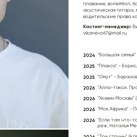
плавание, волейбол, б
акустическая гитара, 
водительские права к
Кастинг-менеджер:
В
vikanevo67@mail.ru
2024
"Большая семья"
2025
"Плакса" - Бори
2025
"Омут" - Баранов
2026
"Алла-такси. Пр
2026
"Хозяин Москвы" 
2026
"Моя Африка" - П
2026
"Если там что-то
реж. Наталья М
2026
"Три струны" (в 