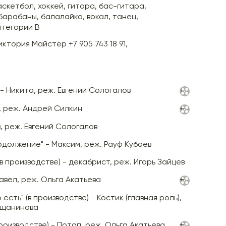
аскетбол, хоккей, гитара, бас-гитара,
барабаны, балалайка, вокал, танец,
атегории В
иктория Майстер +7 905 743 18 91,
 - Никита, реж. Евгений Сологалов
+
с, реж. Андрей Силкин
+
, реж. Евгений Сологалов
одолжение" - Максим, реж. Рауф Кубаев
(в производстве) - декабрист, реж. Игорь Зайцев
авел, реж. Ольга Акатьева
+
 есть" (в производстве) - Костик (главная роль),
ещанинова
производстве) - Потап, реж. Ольга Акатьева
+