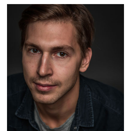
Пресняков, Олег Пресняков
2023
“By the way, about butterflies” - Theme Maslov, dir.
Andrey Selivanov
2022
«Konec sveta» - Slavik, dir. Alexander Nezlobin
2022
“I want to get married” - episode, dir. Sofia Karpunina
2022
"Language 3" - Alyosha, dir. Fyodor Stukov
2021
"Подражатель" - Капустин, реж. Сергей Комаров
2021
"Идеальный брат" - главная роль, реж. Ратмир
Лутфуллин
2021
"Дылды 2" - Алеша, реж. Фёдор Стуков
2019
"Последствия" - Антон, реж. Александр Котт
2019
"Дылды" - Алеша, вторая главная роль, реж. Сергей
Сенцов
2019
"Нуреев. Белый ворон | The White Crow"
(Великобритания, Франция) - Леонид, реж. Рэйф
Файнс
2018
"Домашний арест" - Костик/Константин, реж. Пётр