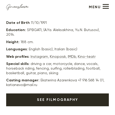
MENU
Dmitry Karanevsky
Date of Birth
11/10/1991
Education:
SPBGATI, (A.Ya. Aleksakhina, Yu.N. Butusov),
2014.
Height:
188 cm.
Languages:
English (basic), Italian (basic)
Web profiles:
Instagram
,
Kinopoisk
,
IMDb
,
Kino-teatr
Special skills:
driving a car, motorcycle, dance, vocals,
horseback riding, fencing, surfing, rollerblading, football,
basketball, guitar, piano, skiing
Casting manager:
Ekaterina Azarenkova +7 916 568 14 01,
katianevo@mail.ru
SEE FILMOGRAPHY
2025
"Финал" (в производстве) - реж. Владимир