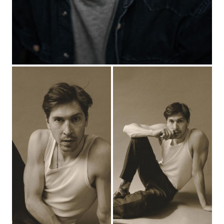
Буслов
2018
"Вне игры" - Пётр, реж. Виктор Шамиров и др.
2017 -
"Высокие ставки. Реванш" - Разгулов, реж.
2018
Максим Бриус
2014 - 2015
"Чужое гнездо" - Леонид, реж. Денис Карро
2014
"Человек" (короткометражный) - главная роль, реж.
Никита Янушпольский
2014
"Невский" - грузчик, реж. Андрей Коршунов и др.
2014
"Иные" - Виктор, реж. Александр Якимчук
2013
"ППС - 2" - Веник, реж. Виктор Татарский, Леонид
Пляскин и др.