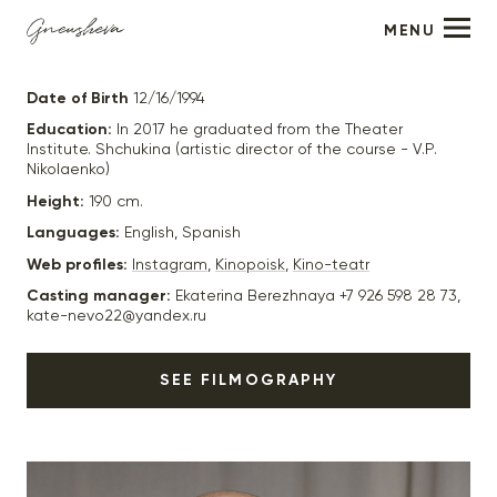
MENU
Islam Zafesov
Date of Birth
12/16/1994
Education:
In 2017 he graduated from the Theater
Institute. Shchukina (artistic director of the course - V.P.
Nikolaenko)
Height:
190 cm.
Languages:
English, Spanish
Web profiles:
Instagram
,
Kinopoisk
,
Kino-teatr
Casting manager:
Ekaterina Berezhnaya +7 926 598 28 73,
kate-nevo22@yandex.ru
SEE FILMOGRAPHY
2017
"Ничто не случается дважды" - Висам, реж.
Оксана Байрак
2018
"Чернов" - Джанаев, реж. Сергей Бобров