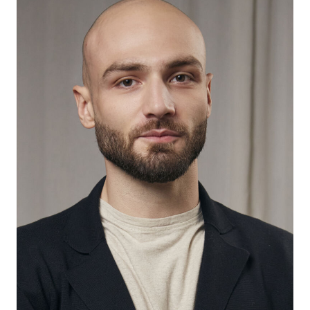
2019
"Аванпост" - Андрей, реж. Егор Баранов
2020
"Аванпост" - Андрей, реж. Егор Баранов
2022
"Русская жена" - Джамал, реж. Сергей Пикалов
2022
"Фронтовая любовь" - сирийский майор, реж.
Денис Нейманд
2022
"Сердце Пармы" - Исур, реж. Антон Мегердичев
2025
"Колбаса" - арабский бизнесмен, реж. Андрей
Пантелеев
2025
"Плагиатор" - Руслан, реж. Антон Мегердичев
2026
"Гром" - реж. Илья Хотиненко