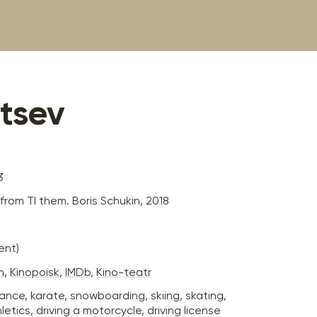
itsev
3
rom TI them. Boris Schukin, 2018
ent)
m
,
Kinopoisk
,
IMDb
,
Kino-teatr
ance, karate, snowboarding, skiing, skating,
letics, driving a motorcycle, driving license