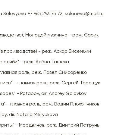
a Solovyova +7 965 293 75 72, solonevo@mail.ru
оизводстве), Молодой мужчина - реж. Сарик
(в производстве) - реж. Аскар Бисембин
 алиби" - реж. Алёна Ташева
 главная роль, реж. Павел Снисаренко
лисы" - главная роль, реж. Сергей Терещук
sodes" - Potapov, dir. Andrey Golovkov
а" - главная роль, реж. Вадим Плохотников
lay, dir. Natalia Mikryukova
ориты" - Мордвинов, реж. Дмитрий Петрунь