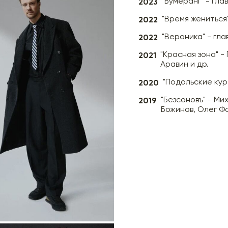
2023
"Бумеранг" - гла
2022
"Время жениться
2022
"Вероника" - гла
2021
"Красная зона" -
Аравин и др.
2020
"Подольские кур
2019
"Безсоновъ" - М
Божинов, Олег Ф