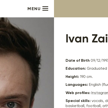
MENU
Ivan Za
Date of Birth
09/12/199
Education:
Graduated f
Height:
190 cm.
Languages:
English (flu
Web profiles:
Instagra
Special skills:
vocals, d
basketball, football, ath