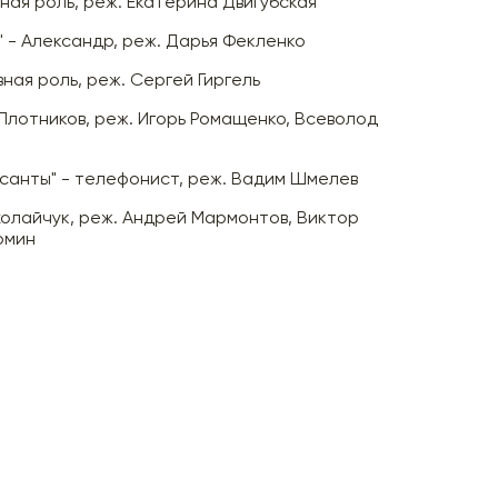
вная роль, реж. Екатерина Двигубская
" - Александр, реж. Дарья Фекленко
вная роль, реж. Сергей Гиргель
 Плотников, реж. Игорь Ромащенко, Всеволод
санты" - телефонист, реж. Вадим Шмелев
ихолайчук, реж. Андрей Мармонтов, Виктор
омин