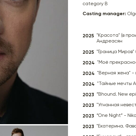
category B
Casting manager:
Olg
2025
"Красота" (в пр
Андреасян
2025
"Граница Миров" 
2024
"Моё прекрасное
2024
"Верная жена" -
2024
"Тайные мечты А
2023
“Bhound. New epi
2023
"Угнанная невест
2023
“One Night” - Niko
2023
"Екатерина. Фав