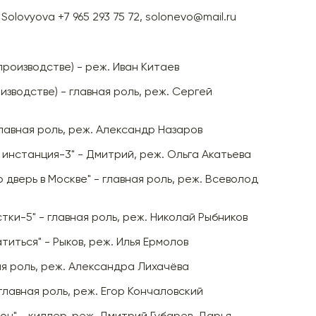
 Solovyova +7 965 293 75 72, solonevo@mail.ru
 производстве) - реж. Иван Китаев
оизводстве) - главная роль, реж. Сергей
главная роль, реж. Александр Назаров
инстанция-3" - Дмитрий, реж. Ольга Акатьева
 дверь в Москве" - главная роль, реж. Всеволод
тки-5" - главная роль, реж. Николай Рыбников
иться" - Рыков, реж. Илья Ермолов
ая роль, реж. Александра Лихачёва
главная роль, реж. Егор Кончаловский