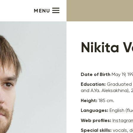
MENU
Nikita 
Date of Birth
May 19, 19
Education:
Graduated f
and A.Ya. Aleksakhina), 
Height:
185 cm.
Languages:
English (fl
Web profiles:
Instagra
Special skills:
vocals, d