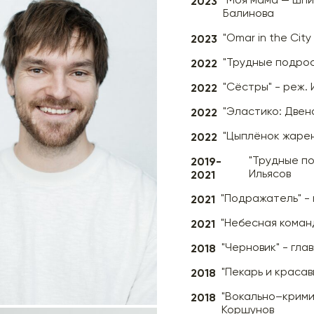
2023
"Моя мама — шпи
Балинова
2023
"Omar in the City 
2022
"Трудные подрос
2022
"Сёстры" - реж. 
2022
"Эластико: Двен
2022
"Цыплёнок жарен
2019-
"Трудные под
2021
Ильясов
2021
"Подражатель" - 
2021
"Небесная команд
2018
"Черновик" - гла
2018
"Пекарь и красав
2018
"Вокально–крими
Коршунов