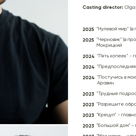
Casting director:
Olga
2025
"Нулевой мир" (в
2025
"Черновик" (в пр
Мокрицкий
2024
"Пять копеек" - 
2024
"Предпоследняя 
2024
"Постучись в мою
Аравин
2023
"Трудные подрос
2023
"Разрешите обрат
2023
"Крецул" - главн
2023
"Большой дом" - 