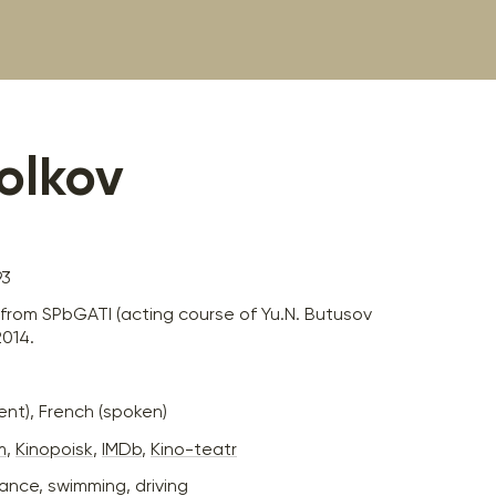
Volkov
93
rom SPbGATI (acting course of Yu.N. Butusov
2014.
uent), French (spoken)
m
,
Kinopoisk
,
IMDb
,
Kino-teatr
ance, swimming, driving