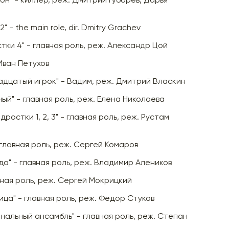
он" - киллер, реж. Дмитрий Губарев, Дарья
2" - the main role, dir. Dmitry Grachev
тки 4" - главная роль, реж. Александр Цой
Иван Петухов
адцатый игрок" - Вадим, реж. Дмитрий Власкин
ый" - главная роль, реж. Елена Николаева
ростки 1, 2, 3" - главная роль, реж. Рустам
главная роль, реж. Сергей Комаров
а" - главная роль, реж. Владимир Алеников
вная роль, реж. Сергей Мокрицкий
ица" - главная роль, реж. Фёдор Стуков
нальный ансамбль" - главная роль, реж. Степан