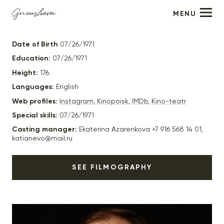
MENU
Sergey Shnyrev
Date of Birth
07/26/1971
Education:
07/26/1971
Height:
176.
Languages:
English
Web profiles:
Instagram
,
Kinopoisk
,
IMDb
,
Kino-teatr
Special skills:
07/26/1971
Casting manager:
Ekaterina Azarenkova +7 916 568 14 01,
katianevo@mail.ru
SEE FILMOGRAPHY
2024
"Подростки в космосе" - главная роль, реж.
Дмитрий Семёнов
2024
"Многогранники" - Шилов, реж. Ника Яковлева