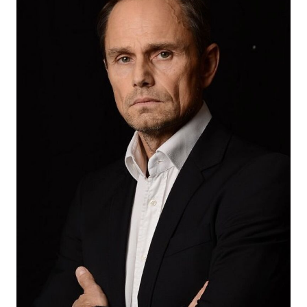
2024
"Контрольный" (короткометражный) - главная роль
2024
"Дино" - реж. Тимофей Шарипов
2023
"Прелесть" - подполковник, реж. Динар Гарипов
2023
"Поклонник" (короткометражный) - тренер, реж.
Олег Брант
2022
"Epidemia 2" - Degtyarev, dir. Dmitry Tyurin
2022
Ricochet 2 - Gray-haired, dir. Denis Karyshev
2020
"На дальних рубежах" - главная роль, реж. Максим
Дашкин
2020
"Водоворот" - реж. Андрей Загидуллин
2019
"Рикошет" - Седой, реж. Денис Карышев, Вячеслав
Кириллов
2019
"Золото Лагина" - Варламов, реж. Леонид
Белозорович
2018
"Реставратор" - Березин, реж. Карен Захаров
2018
"Мельник" - главная роль, реж. Станислав Мареев