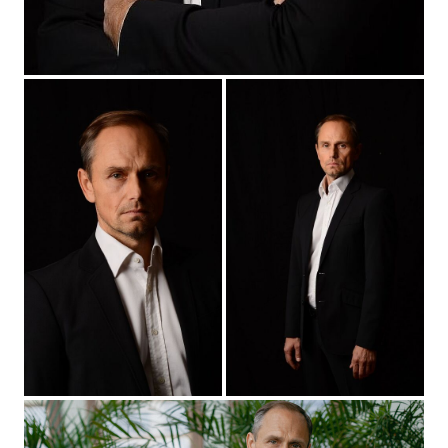
2018
"Этим пыльным летом" - Бадри Чичиле, реж. Наталья
Хлопецкая
2017
"Цугцванг" (короткометражный) - главная роль, реж.
Сергей Рамз
2017
"Налёт 1, 2" - Дроздов, реж. Карен Оганесян
2014
"Захват" - главная роль, реж. Эльдар Салаватов
2014
" Всем всего хорошего" - главная роль, реж.
Валерий Усков, Владимир Краснопольский