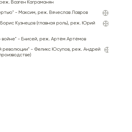
 реж. Вазген Каграманян
ертью" - Максим, реж. Вячеслав Лавров
 Борис Кузнецов (главная роль), реж. Юрий
 войне" - Енисей, реж. Артём Артёмов
й революции" - Феликс Юсупов, реж. Андрей
 производстве)