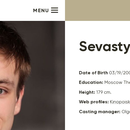
MENU
Sevast
Date of Birth
03/19/20
Education:
Moscow Thea
Height:
179 cm.
Web profiles:
Kinopois
Casting manager:
Olg