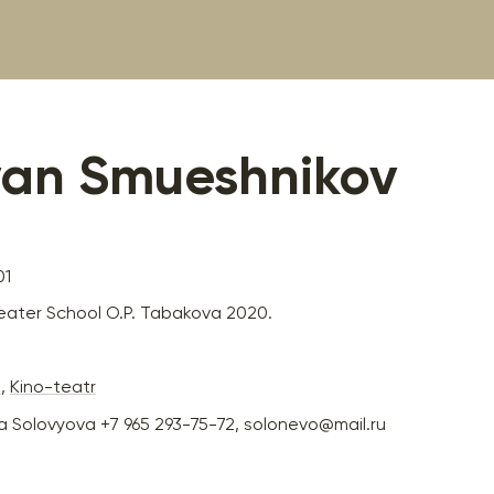
yan Smueshnikov
01
ter School O.P. Tabakova 2020.
k
,
Kino-teatr
a Solovyova +7 965 293-75-72, solonevo@mail.ru