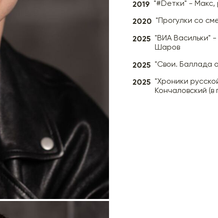
2019
"#Dетки" - Макс,
2020
"Прогулки со см
2025
"ВИА Васильки" -
Шаров
2025
"Свои. Баллада о
2025
"Хроники русско
Кончаловский (в