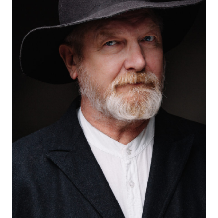
реж. Степан Гордеев
2025
"Афоня" (в производстве) - главная роль, реж.
Константин Трофимов, Василий Свиридов
2024
"Особенности национальной больницы" - художник,
реж. Станислав Светлов
2024
"На автомате" - Сергей Андреевич Зубарев, реж.
Борис Акопов
2024
"Макрон" - реж. Ирина Аркадьева
2024
"Любопытная Варвара" - главная роль, реж. Юрий
Коробейников
2024
"Волонтёр" - реж. Станислав Светлов
2023
"Баба Мороз и тайна Нового Года" - главная роль,
реж. Андрей Богатырев
2023
"Мендельсон" - дед Валерий, реж. Гарик Петросян
2023
"Мафия - дело семейное" - реж. Михаил Поляков
2022
"Жуки-3" - отец Александр, реж. Максим Пешков
2021
"Полицейское братство" - Белуга, реж. Андрей