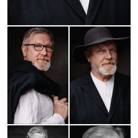
Коршунов, Максим Бриус, Дмитрий Аверин
2021
"Жуки-2" - отец Александр, реж. Константин
Колесов
2021
"Две девицы на мели-2" - Лев Иванович, реж.
Андрей Элинсон
2019
"Полярный" - Егорыч, реж. Михаил Старчак,
Константин Статский
2019
"Подкидыш" - Федот, реж. Антон Борматов
2019
"Жуки" - отец Александр, реж. Константин Смирнов
2018
"Заповедник" - Михал Иваныч, реж. Анна Матисон