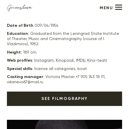
MENU
Victor Bychkov
Date of Birth
009/04/1954
Education:
Graduated from the Leningrad State Institute
of Theater, Music and Cinematography (course of I.
Vladimirov), 1982.
Height:
189 cm.
Web profiles:
Instagram
,
Kinopoisk
,
IMDb
,
Kino-teatr
Special skills:
license all categories, boat
Casting manager:
Victoria Master +7 905 743 18 91,
vikanevo67@mail.ru
SEE FILMOGRAPHY
2025
"Жуки-4" (в производстве) - отец Александр, реж.
Максим Пешков
2025
"Волшебный участок-2" (в производстве) - Мерлин,