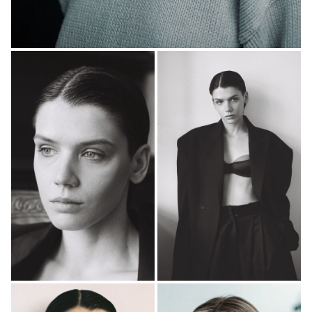
2023
"Актрисы" - Маша, реж. Фёдор Бондарчук
2022
"Чёрная весна" - главная роль, реж. Сергей
Тарамаев, Любовь Львова
2022
"Трудные подростки-4" - Влада, реж. Александр Цой
2022
"Стая" - главная роль, реж. Марк Горобец
2021
"Герда" - главная роль, реж. Наталья Кудряшова