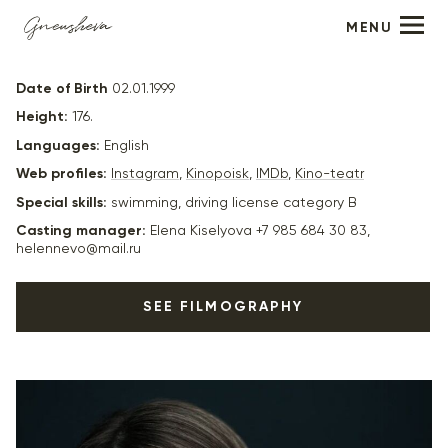
MENU
Anastasia Krasovskaya
Date of Birth
02.01.1999
Height:
176.
Languages:
English
Web profiles:
Instagram
,
Kinopoisk
,
IMDb
,
Kino-teatr
Special skills:
swimming, driving license category B
Casting manager:
Elena Kiselyova +7 985 684 30 83,
helennevo@mail.ru
SEE FILMOGRAPHY
2025
"Шахматы" (в производстве) - главная роль, реж.
Мария Агранович
2025
“Something Positive” (in production) - main role, dir. Nika
Yakovleva