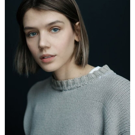
2025
“Fake” (in production) - main role, dir. Alexey Kuzmin-
Tarasov
2025
“Brakes” (in production) - dir. Ivan Milov
2025
"По барам" (в производстве) - текильщица, реж.
Александр Фомин
2025
"Ганди молчал по субботам" (в производстве) - Крис,
реж. Юрий Зайцев
2024
"Дайте шоу!" - главная роль, реж. Дмитрий Литвиненко
2024
"Я дождусь" (в производстве) - Ксюша в молодости,
реж. Юрий Мороз
2024
"Ячейка общества" - главная роль, реж. Алёна
Званцова
2024
"Внутри убийцы" - Ника, реж. Владимир Мирзоев
2023
"Трудные подростки-5" - Влада, реж. Николай
Рыбников
2023
"Слово пацана. Кровь на асфальте" - Ирина, реж.
Жора Крыжовников
2023
"Белый список" - Литовченко, реж. Алиса Хазанова