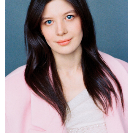
2026
"Мажор-5" (в производстве) - Янка (главная роль) ,
+
реж. Сергей Пикалов