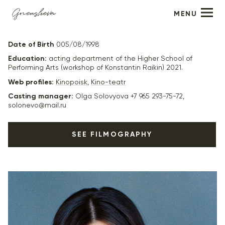
MENU
Maria Zolotukhina
Date of Birth
005/08/1998
Education:
acting department of the Higher School of
Performing Arts (workshop of Konstantin Raikin) 2021.
Web profiles:
Kinopoisk
,
Kino-teatr
Casting manager:
Olga Solovyova +7 965 293-75-72,
solonevo@mail.ru
SEE FILMOGRAPHY
2023
"Праведник"- Това Липницкая (главная роль), реж.
+
Сергей Урсуляк
2026
"Лимитчицы. Новые серии" - Лиля, реж. Ольга
+
Доброва-Куликова, Ольга Кандидатова
2026
"Гудовы" (в производстве) - Оля (главная роль), реж.
+
Дмитрий Дьяченко, Дмитрий Грибанов