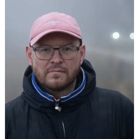
2022
"1703" - сериал, 8 серий, OKKO, 1-2-3 Production. -
Trailer
2020
"Разговорник" - фильм-спектакль, Carbon Production -
Trailer
2019
"Фантом" - сериал, 16 серий, FILM.UA (Украина) -
Trailer
2019
"Дылды" - сериал, 1 сезон, СТС, Art Pictures Vision -
Trailer
2016
"Гостиница "Россия" - сериал, 12 серий, Марс Медиа
Энтертейнмент, Амедиа Продакшн
2015
"Красные браслеты" (участие) - сериал, 12 серий, АВК
продакшн, FILM.UA (Россия, Украина)
2014
"Физрук" - сериал, 1 сезон, ГудСториМедиа, MFмедиа
2014
"Французская кулинария" - мини-сериал, 4 серии, АВК
продакшн
2013
"Студия 17" - сериал, 16 серий, кинокомпания СТВ по
заказу ТНТ
2011
"Москва-не Москва" - х/ф, продюсерская компания
Александра Литвинова