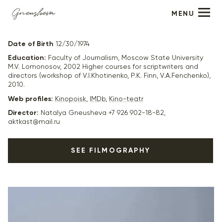
MENU
Sergey Sentsov
Date of Birth
12/30/1974
Education:
Faculty of Journalism, Moscow State University
M.V. Lomonosov, 2002 Higher courses for scriptwriters and
directors (workshop of V.I.Khotinenko, P.K. Finn, V.A.Fenchenko),
2010.
Web profiles:
Kinopoisk
,
IMDb
,
Kino-teatr
Director:
Natalya Gneusheva +7 926 902-18-82,
aktkast@mail.ru
SEE FILMOGRAPHY
2024
"Танго" (в производстве) - полный метр, Мармот-
фильм, KION
2024
"Престиж" - сериал, 8 серий, «Киностудия КИТ» и
START Studio -
Trailer