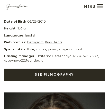
MENU
Karina Kagramanyan
Date of Birth
06/26/2010
Height:
156 cm.
Languages:
English
Web profiles:
Instagram
,
Kino-teatr
Special skills:
flute, vocals, piano, stage combat
Casting manager:
Ekaterina Berezhnaya +7 926 598 28 73,
kate-nevo22@yandex.ru
SEE FILMOGRAPHY
2022
"В иные миры" (короткометражный, в производстве) -
реж. Давид Даниелян
2022
"Ты моя мама?" - реж. Гала Суханова
2021-
"Манюня" (Армения, Россия)- главная детская роль,