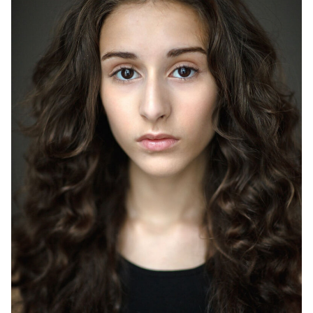
2022
реж. Арман Марутян
2021
"Смертельный номер" - главная детская роль, реж.
Олег Газе
2021
"Клиника усыновления" - главная детская роль, реж.
Гала Суханова
2020
"Доктор Преображенский" - Ануш, реж. Сергей
Тарамаев, Любовь Львова
2019
"Непрощённый" - главная детская роль, реж. Сарик
Андреасян
2017
"Холодное танго" - Лия, реж. Павел Чухрай