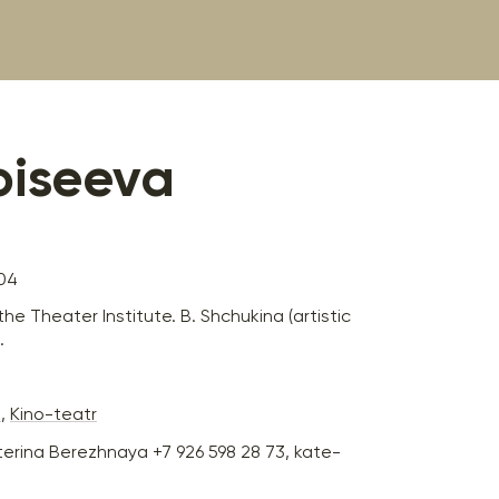
oiseeva
04
he Theater Institute. B. Shchukina (artistic
.
k
,
Kino-teatr
terina Berezhnaya +7 926 598 28 73, kate-