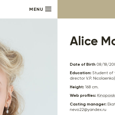
MENU
Alice M
Date of Birth
08/18/20
Education:
Student of t
director V.P. Nicolaenko)
Height:
168 cm.
Web profiles:
Kinopois
Casting manager:
Eka
nevo22@yandex.ru