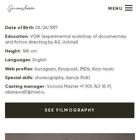
MENU
Renata Jalo
Date of Birth
08/26/1997
Education:
VGIK (experimental workshop of documentary
and fiction directing by A.E. Uchitel)
Height:
168 cm.
Languages:
English
Web profiles:
Instagram
,
Kinopoisk
,
IMDb
,
Kino-teatr
Special skills:
choreography, dance (folk)
Casting manager:
Victoria Master +7 905 743 18 91,
vikanevo67@mail.ru
SEE FILMOGRAPHY
2022
"Хэдшот" - Джойс, реж. В. Битоков
2022
"Номинация" - Анна, реж. Надежда Михалкова