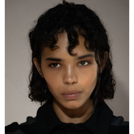
2021
"Моя большая тайна" - Крис, реж. Никита Грамматиков
2020
"It's a match! | It's a match!" (короткометражный) - реж.
Александр Кошелев