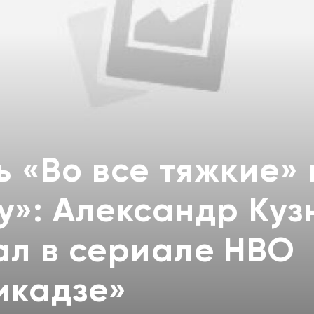
 «Во все тяжкие» 
у»: Александр Куз
ал в сериале HBO
икадзе»