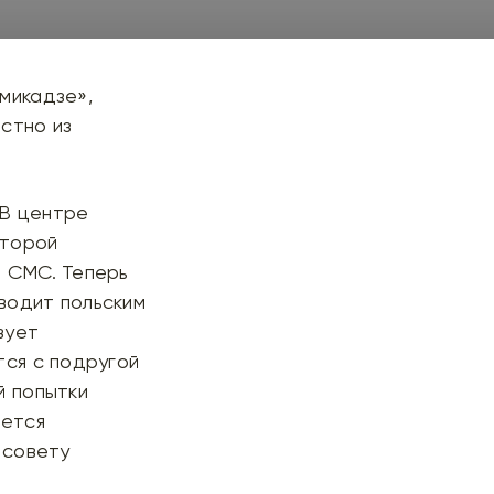
микадзе»
,
стно из
 В центре
оторой
е СМС. Теперь
водит польским
вует
тся с подругой
й попытки
яется
 совету