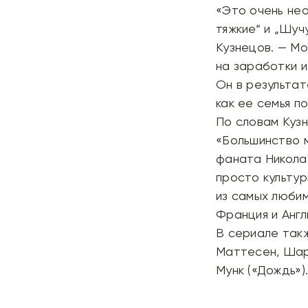
«Это очень нео
тяжкие“
и
„Шуч
Кузнецов. — Мо
на заработки 
Он в результат
как ее семья п
По словам Кузн
«Большинство м
фаната
Никола
просто культур
из самых любим
Франция и Англ
В сериале так
Маттесен
,
Шар
Мунк
(
«Дождь»
)
Источник: Кино