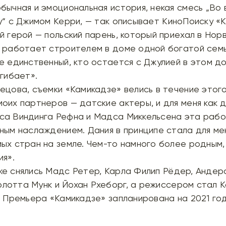
бычная и эмоциональная история, некая смесь
„Во 
у“
с
Джимом Керри
, — так описывает КиноПоиску «
й герой — польский парень, который приехал в Нор
и работает строителем в доме одной богатой семь
е единственный, кто остается с Джулией в этом до
огибает».
ецова, съемки «Камикадзе» велись в течение этого
оих партнеров — датские актеры, и для меня как 
са Виндинга Рефна
и
Мадса Миккельсена
эта рабо
ным наслаждением. Дания в принципе стала для ме
ых стран на земле. Чем-то намного более родным
ия».
же снялись
Мадс Ретер
,
Карла Филип Рёдер
,
Андер
лотта Мунк
и
Йохан Рхеборг
, а режиссером стал
К
. Премьера «Камикадзе» запланирована на 2021 год
поиск