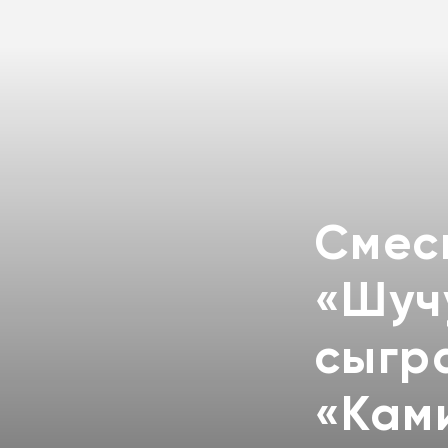
Смесь
«Шуч
сыгр
«Кам