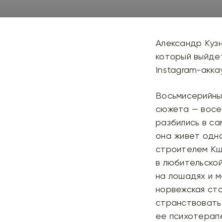
Александр Куз
который выйдет
Instagram-акка
Восьмисерийны
сюжета — восе
разбились в с
она живет одн
строителем Кш
в любительской
на лошадях и м
норвежская сто
странствовать 
ее психотерап