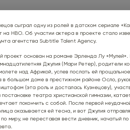
нецов
сыграл одну из ролей в датском сериале
«Ка
 на HBO. Об участии актера в проекте стало изве
унта агентства Subtitle Talent Agency.
й проект основан на романе
Эрленда Лу
«Мулей».
мнадцатилетняя Джулия (
Мари Ретер
), родители к
амолете над Африкой, успев послать ей прощально
а в большом доме в престижном районе Осло, руко
иштофом (эта роль и досталась Кузнецову), участ
 постановке театра христианской гимназии, катае
ечтает покончить с собой. После первой неудачно
лица оказывается ей тесна, и вот Джулия отправл
по миру, не переставая вести дневник, начатый по
евта.