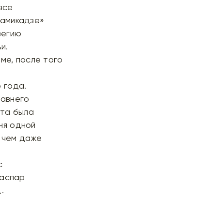
все
Камикадзе»
вегию
и.
ме, после того
 года.
давнего
та была
ня одной
, чем даже
с
аспар
.